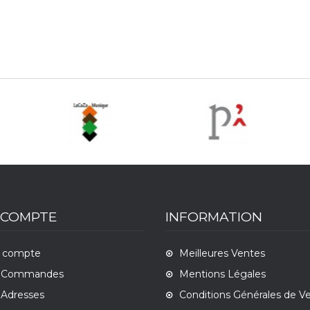
 COMPTE
INFORMATION
 compte
Meilleures Ventes
 Commandes
Mentions Légales
Adresses
Conditions Générales de V