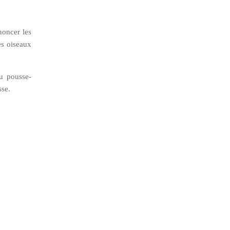
noncer les
es oiseaux
du pousse-
sse.