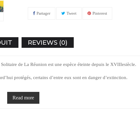
Partager
Tweet
Pinterest
DUIT
REVIEWS (0)
Solitaire de La Réunion est une espèce éteinte depuis le XVIIIe
siècle.
rd’hui protégés, certains d’entre eux sont en danger d’extinction.
onne naissance dès le sixième mois à ses premières syllabes, qu’il
Read more
is d’autres mots « gueu gueu », « ga ga »…
s d’une syllabe ou de deux syllabes doublées : « papa »,
qu’il produit. C’est à la fois de l’imitation et de l’exploration.