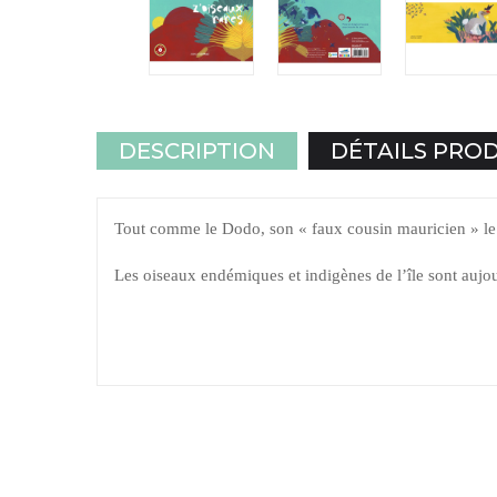
DESCRIPTION
DÉTAILS PRO
Tout comme le Dodo, son « faux cousin mauricien » le 
Les oiseaux endémiques et indigènes de l’île sont aujou
En associant les voyelles aux consonnes, le bébé d
naturellement pour dire « ma ma », « mu mu » et parfo
Vers neuf mois apparaissent ses premiers mots composé
« doudou », « joujou »… Il a plaisir à entendre des sons 
Genre :
Livre musicale