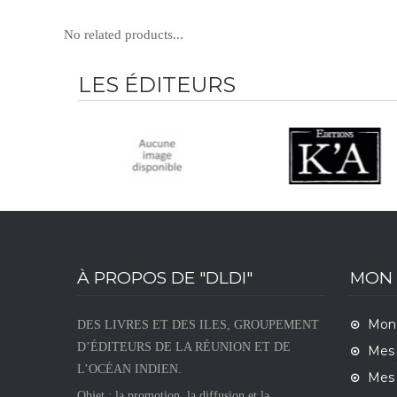
(de 0 à 3 ans)
ISBN :
979-10-96163-06-9
No related products...
20 pages.
Format : 20x15 cm
16,00 €
LES ÉDITEURS
À PROPOS DE "DLDI"
MON
Mon
DES LIVRES ET DES ILES, GROUPEMENT
D’ÉDITEURS DE LA RÉUNION ET DE
Mes
L’OCÉAN INDIEN.
Mes 
Objet : la promotion, la diffusion et la