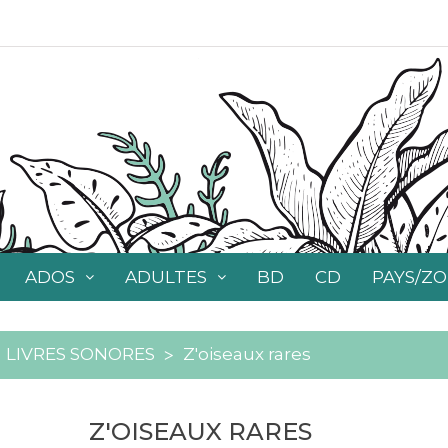
ADOS
ADULTES
BD
CD
PAYS/Z
LIVRES SONORES
Z'oiseaux rares
Z'OISEAUX RARES