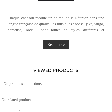
Chaque chanson raconte un animal de la Réunion dans une
langue française de qualité, les musiques : bossa, java, tango,
berceuse, rock…, sont toutes de styles différents et
permettent de découvrir des genres musicaux , des pays ou
des danses aujourd'hui peu présentés aux enfants.
Read more
Caractéristiques du livre
Zébulo éditions
Editeur :
VIEWED PRODUCTS
Auteurs :
Alain Rosenfeld / Moniri M'Bae
No products at this time.
Date de parution :
Dépôt légal :
No related products...
ISBN :
978-2-9540058-0-5