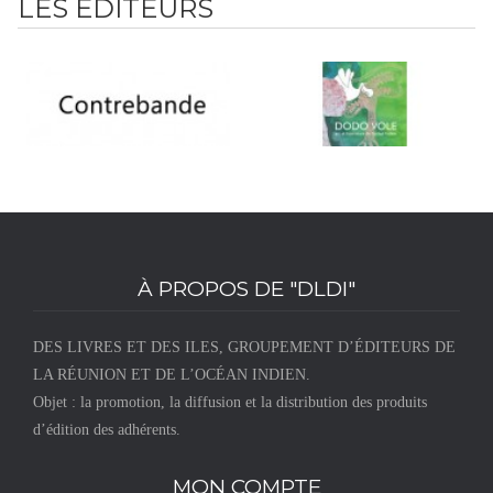
LES ÉDITEURS
Format :
20 x 25 cm
Pagination :
24 pages
Type :
Livre souple, dos carré collé, livré avec un CD.
À PROPOS DE "DLDI"
DES LIVRES ET DES ILES, GROUPEMENT D’ÉDITEURS DE
LA RÉUNION ET DE L’OCÉAN INDIEN.
Objet : la promotion, la diffusion et la distribution des produits
d’édition des adhérents.
MON COMPTE