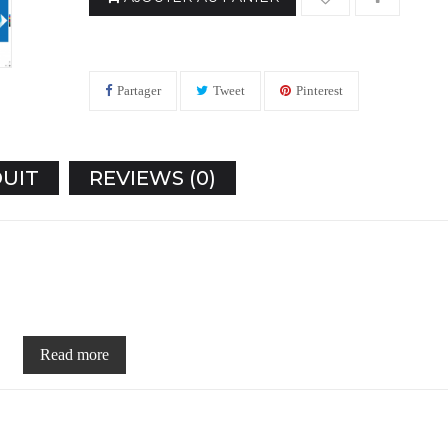
Partager
Tweet
Pinterest
DUIT
REVIEWS (0)
Read more
ar et laisse exploser sa colère.