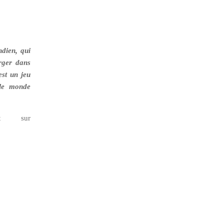
ndien, qui
rger dans
est un jeu
 le monde
nt sur