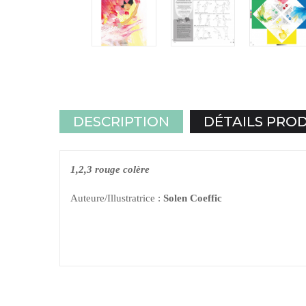
DESCRIPTION
DÉTAILS PRO
1,2,3 rouge colère
Auteure/Illustratrice :
Solen Coeffic
LIVRE-JEU
Liam veut être un guerrier Moraingy.
Il s’imagine alors un redoutable crocodile de Madagasc