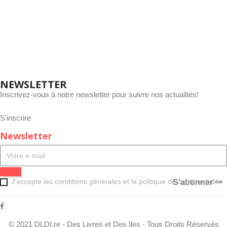
Mes Adresses
Mentions
Identifiez-vous
Légales
Conditions
Générales de
Ventes
Livraison
Contact
NEWSLETTER
Inscrivez-vous à notre newsletter pour suivre nos actualités!
S'inscrire
Newsletter
J'accepte les conditions générales et la politique de confidentialité
S’abonner
.
© 2021 DLDI.re - Des Livres et Des Iles - Tous Droits Réservés